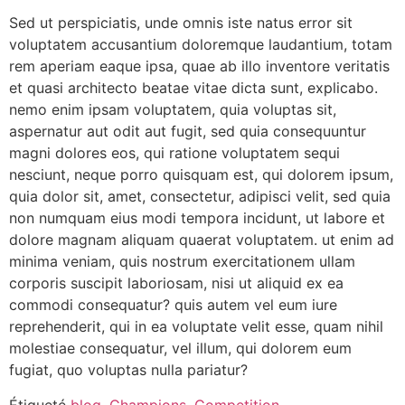
Sed ut perspiciatis, unde omnis iste natus error sit
voluptatem accusantium doloremque laudantium, totam
rem aperiam eaque ipsa, quae ab illo inventore veritatis
et quasi architecto beatae vitae dicta sunt, explicabo.
nemo enim ipsam voluptatem, quia voluptas sit,
aspernatur aut odit aut fugit, sed quia consequuntur
magni dolores eos, qui ratione voluptatem sequi
nesciunt, neque porro quisquam est, qui dolorem ipsum,
quia dolor sit, amet, consectetur, adipisci velit, sed quia
non numquam eius modi tempora incidunt, ut labore et
dolore magnam aliquam quaerat voluptatem. ut enim ad
minima veniam, quis nostrum exercitationem ullam
corporis suscipit laboriosam, nisi ut aliquid ex ea
commodi consequatur? quis autem vel eum iure
reprehenderit, qui in ea voluptate velit esse, quam nihil
molestiae consequatur, vel illum, qui dolorem eum
fugiat, quo voluptas nulla pariatur?
Étiqueté
blog
,
Champions
,
Competition