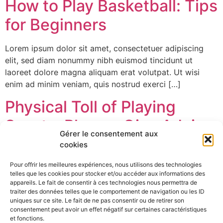
How to Play Basketball: Tips
for Beginners
Lorem ipsum dolor sit amet, consectetuer adipiscing
elit, sed diam nonummy nibh euismod tincidunt ut
laoreet dolore magna aliquam erat volutpat. Ut wisi
enim ad minim veniam, quis nostrud exerci […]
Physical Toll of Playing
Sports: Players Give Advice
Gérer le consentement aux
cookies
Lorem ipsum dolor sit amet, consectetuer adipiscing
elit, sed diam nonummy nibh euismod tincidunt ut
Pour offrir les meilleures expériences, nous utilisons des technologies
laoreet dolore magna aliquam erat volutpat. Ut wisi
telles que les cookies pour stocker et/ou accéder aux informations des
appareils. Le fait de consentir à ces technologies nous permettra de
enim ad minim veniam, quis nostrud exerci […]
traiter des données telles que le comportement de navigation ou les ID
uniques sur ce site. Le fait de ne pas consentir ou de retirer son
Techniques that Help
consentement peut avoir un effet négatif sur certaines caractéristiques
et fonctions.