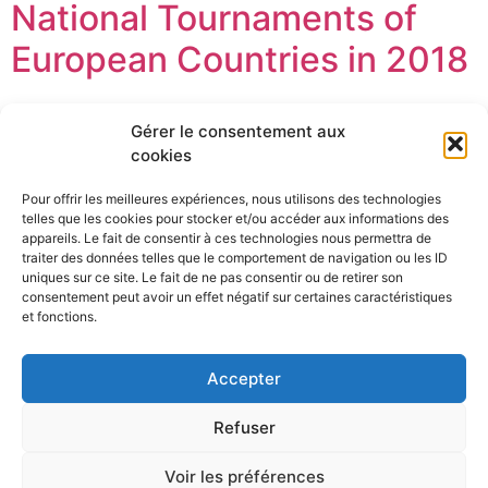
National Tournaments of
European Countries in 2018
Lorem ipsum dolor sit amet, consectetuer adipiscing
Gérer le consentement aux
elit, sed diam nonummy nibh euismod tincidunt ut
cookies
laoreet dolore magna aliquam erat volutpat. Ut wisi
enim ad minim veniam, quis nostrud exerci […]
Pour offrir les meilleures expériences, nous utilisons des technologies
telles que les cookies pour stocker et/ou accéder aux informations des
How to Play Basketball: Tips
appareils. Le fait de consentir à ces technologies nous permettra de
traiter des données telles que le comportement de navigation ou les ID
for Beginners
uniques sur ce site. Le fait de ne pas consentir ou de retirer son
consentement peut avoir un effet négatif sur certaines caractéristiques
et fonctions.
Lorem ipsum dolor sit amet, consectetuer adipiscing
elit, sed diam nonummy nibh euismod tincidunt ut
Accepter
laoreet dolore magna aliquam erat volutpat. Ut wisi
enim ad minim veniam, quis nostrud exerci […]
Refuser
Prochain
→
Voir les préférences