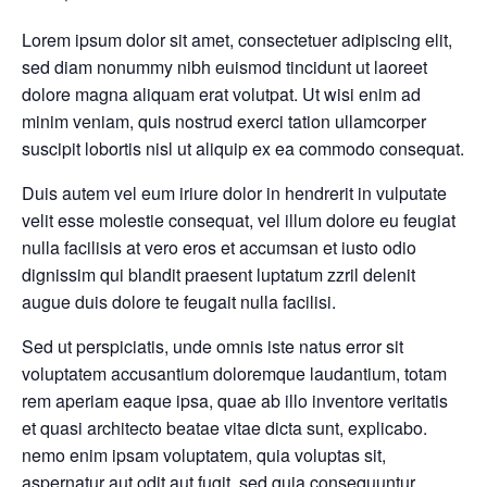
Lorem ipsum dolor sit amet, consectetuer adipiscing elit,
sed diam nonummy nibh euismod tincidunt ut laoreet
dolore magna aliquam erat volutpat. Ut wisi enim ad
minim veniam, quis nostrud exerci tation ullamcorper
suscipit lobortis nisl ut aliquip ex ea commodo consequat.
Duis autem vel eum iriure dolor in hendrerit in vulputate
velit esse molestie consequat, vel illum dolore eu feugiat
nulla facilisis at vero eros et accumsan et iusto odio
dignissim qui blandit praesent luptatum zzril delenit
augue duis dolore te feugait nulla facilisi.
Sed ut perspiciatis, unde omnis iste natus error sit
voluptatem accusantium doloremque laudantium, totam
rem aperiam eaque ipsa, quae ab illo inventore veritatis
et quasi architecto beatae vitae dicta sunt, explicabo.
nemo enim ipsam voluptatem, quia voluptas sit,
aspernatur aut odit aut fugit, sed quia consequuntur